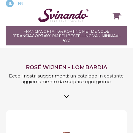
NL
FR
0
FRANCIACORTA: 10% KORTING MET DE CODE
"
FRANCIACORTA10"
BIJ EEN BESTELLING VAN MINIMAAL
ALLE WIJNEN
€79
RODE WIJNEN
ROSÉ WIJNEN - LOMBARDIA
WITTE WIJNEN
Ecco i nostri suggerimenti: un catalogo in costante
aggiornamento da scoprire ogni giorno.
ROSÉ WIJNEN
SPRANKELEND
GASTRONOMISCHE
SPECIALITEITEN