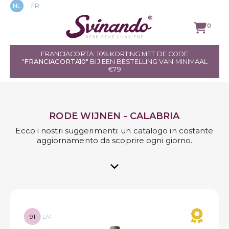
NL
FR
0
FRANCIACORTA: 10% KORTING MET DE CODE
"
FRANCIACORTA10"
BIJ EEN BESTELLING VAN MINIMAAL
ALLE WIJNEN
€79
RODE WIJNEN
RODE WIJNEN - CALABRIA
WITTE WIJNEN
Ecco i nostri suggerimenti: un catalogo in costante
aggiornamento da scoprire ogni giorno.
ROSÉ WIJNEN
SPRANKELEND
GASTRONOMISCHE
SPECIALITEITEN
91
LM