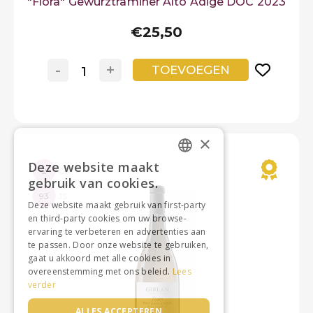
"Flora" Gewürztraminer Alto Adige DOC 2023
€25,50
-
+
TOEVOEGEN
×
Deze website maakt
2
GR
DUTCH
gebruik van cookies.
FRENCH
93
JS
Deze website maakt gebruik van first-party
en third-party cookies om uw browse-
ervaring te verbeteren en advertenties aan
te passen. Door onze website te gebruiken,
gaat u akkoord met alle cookies in
overeenstemming met ons beleid.
Lees
verder
ALLES ACCEPTEREN