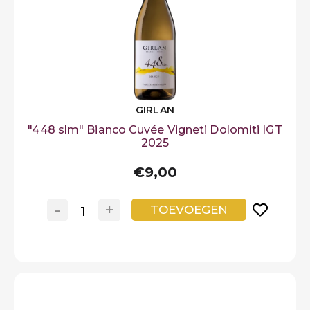
seguiti a ruota dai
vini rossi
e dagli
spumanti
.
LOGIN
Sei pronto a vivere un’esperienza unica con la
selezione di
vini dell'Alto Adige
di
Svinando
?
Preferiti
GIRLAN
"448 slm" Bianco Cuvée Vigneti Dolomiti IGT
2025
€9,00
-
+
TOEVOEGEN