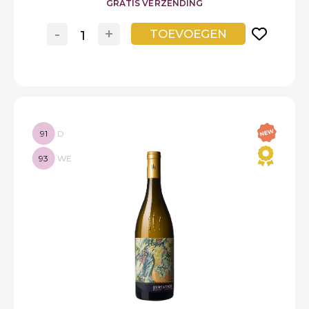
GRATIS VERZENDING
-
+
TOEVOEGEN
91
D
93
WE