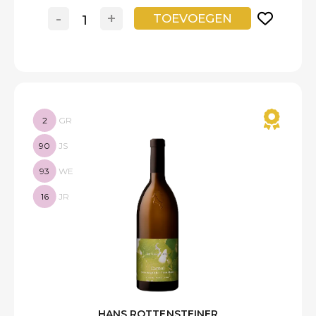
-
+
TOEVOEGEN
2
GR
90
JS
93
WE
16
JR
HANS ROTTENSTEINER