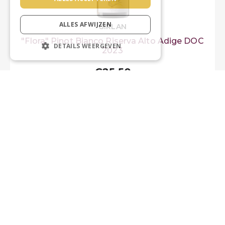
ALLES AFWIJZEN
GIRLAN
"Flora" Pinot Bianco Riserva Alto Adige DOC
DETAILS WEERGEVEN
2023
€25,50
-
+
TOEVOEGEN
2
GR
94
LM
92
JS