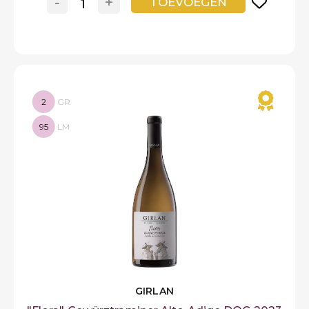
-
+
TOEVOEGEN
2
GR
95
LM
GIRLAN