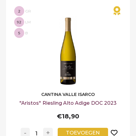
2
GR
92
LM
5
B
CANTINA VALLE ISARCO
"Aristos" Riesling Alto Adige DOC 2023
€18,90
-
+
TOEVOEGEN