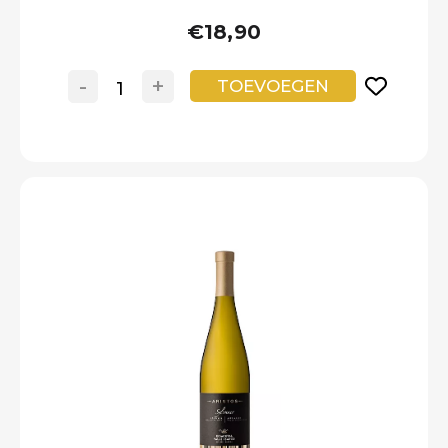
€18,90
-
+
TOEVOEGEN