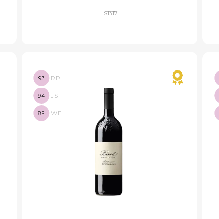
S1317
93
RP
94
JS
89
WE