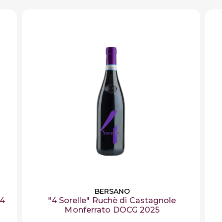
ggerimenti: un catalogo in costante aggiornamento da scop
utti i
vini del Piemonte selezionati per te dagli esperti d
BERSANO
24
"4 Sorelle" Ruchè di Castagnole
Monferrato DOCG 2025