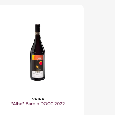
rire ogni giorno.
i Svinando
!
VAJRA
"Albe" Barolo DOCG 2022