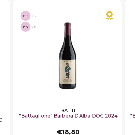
89
JS
88
VE
RATTI
"Battaglione" Barbera D'Alba DOC 2024
"
C
€18,80