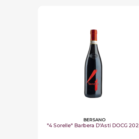
Ecco i nostri su
Assapora t
BERSANO
"4 Sorelle" Barbera D'Asti DOCG 20