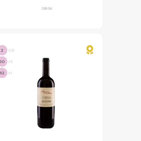
S1856
2
GR
90
JS
92
VI