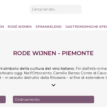
EN
ROSÉ WIJNEN
SPRANKELEND
GASTRONOMISCHE SPEC
RODE WIJNEN - PIEMONTE
i simbolo della cultura del vino italiano
. Fin dall’età roma
coltivato oggi. Nell'Ottocento, Camillo Benso Conte di Cav
– in seguito distrutto dalla fillossera – al fine di estendere
ecco ricevendo buoni consensi. Dal 1960, invece, si è scelto
dei
Cru di Barolo e Barbaresco
.
uti da uve
Nebbiolo
, come ad esempio il
Gattinara e il Ne
Ordinamento
ogia piemontese, infine, è rappresentato dal
Dolcetto
, un vi
dei grappoli, ricchi di zucchero già a partire dalla secon