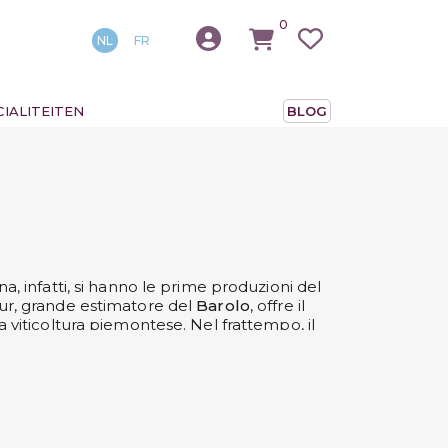
0
NL
FR
IALITEITEN
BLOG
na, infatti, si hanno le prime produzioni del
our, grande estimatore del
Barolo
, offre il
 la viticoltura piemontese. Nel frattempo, il
 di puntare sulla qualità con una selezione
bbiolo d'Alba
, oltre ai già citati
Barolo e
tigno autoctono che deve il suo nome alla
da metà di settembre.