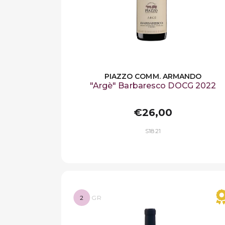
PIAZZO COMM. ARMANDO
"Argè" Barbaresco DOCG 2022
€26,00
S1821
2
GR