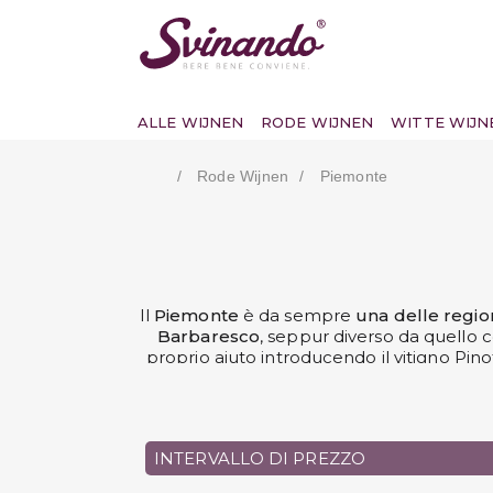
ALLE WIJNEN
RODE WIJNEN
WITTE WIJN
Rode Wijnen
Piemonte
Il
Piemonte
è da sempre
una delle region
Barbaresco
, seppur diverso da quello 
proprio aiuto introducendo il vitigno Pinot 
Barbaresco
comincia a essere vinificato s
Oggi molti vini piemontesi sono otten
INTERVALLO DI PREZZO
Barbaresco
. Un altro pilastro dell'enol
precoce maturazione 