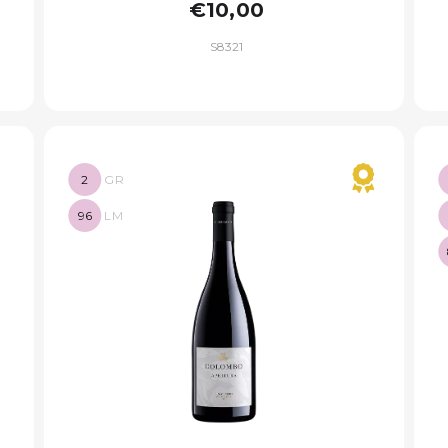
€10,00
S8321
2
GR
96
LM