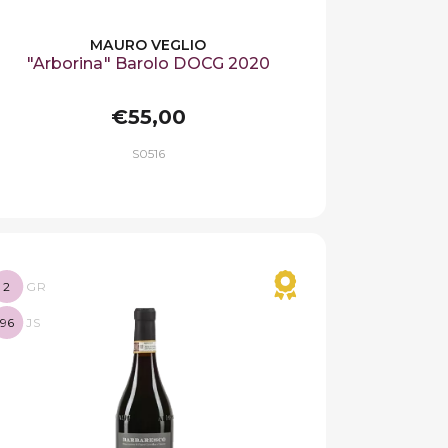
MAURO VEGLIO
"Arborina" Barolo DOCG 2020
€55,00
S0516
2
GR
96
JS