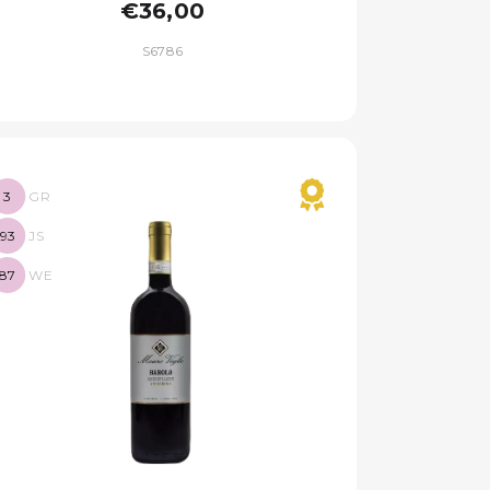
€36,00
S6786
3
GR
93
JS
87
WE