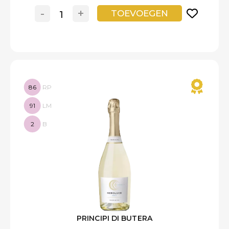
-
+
TOEVOEGEN
86
RP
91
LM
2
B
PRINCIPI DI BUTERA