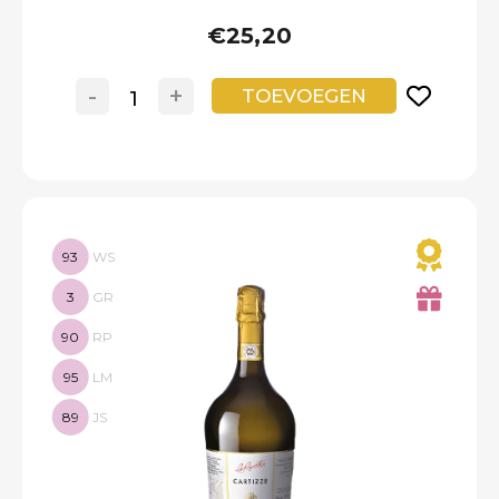
€25,20
-
+
TOEVOEGEN
93
WS
3
GR
90
RP
95
LM
89
JS