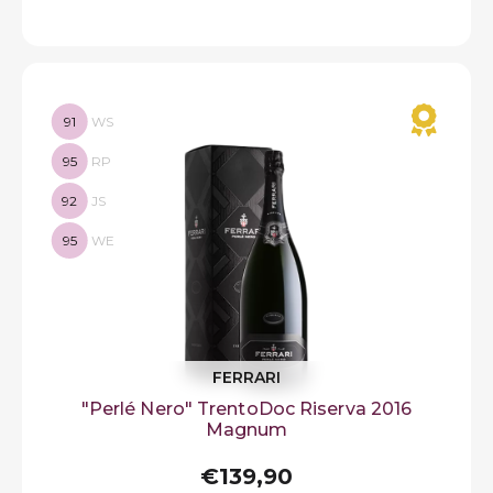
91
WS
95
RP
92
JS
95
WE
FERRARI
"Perlé Nero" TrentoDoc Riserva 2016
Magnum
€139,90