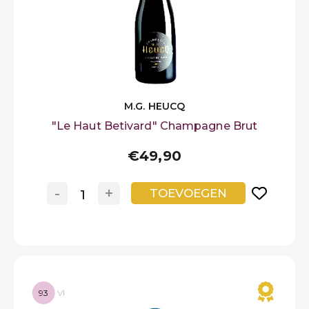
M.G. HEUCQ
"Le Haut Betivard" Champagne Brut
€49,90
-
+
TOEVOEGEN
93
VI