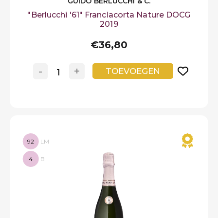
GUIDO BERLUCCHI & C.
"Berlucchi '61" Franciacorta Nature DOCG
2019
€36,80
-
+
TOEVOEGEN
92
LM
4
B