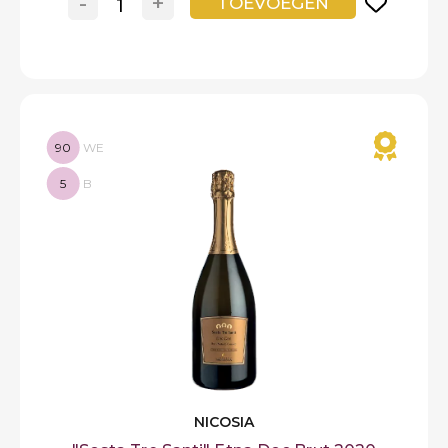
-
+
TOEVOEGEN
90
WE
5
B
NICOSIA