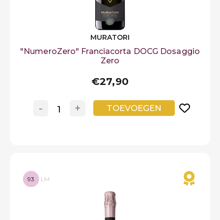
MURATORI
"NumeroZero" Franciacorta DOCG Dosaggio
Zero
€27,90
-
+
TOEVOEGEN
93
LM