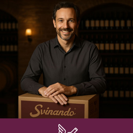
quelle di Casablanca e di Aconcagua rappresentano
importanti località vinicole nel Paese. Se vuoi
LOGIN
immergerti nella degustazione dei vini cileni più
rappresentativi, scegli un rosso Carmenère oppure un
Sauvignon tra quelli selezionati dai nostri esperti.
Preferiti