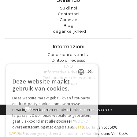
Svinando
Su di noi
Contattaci
Garanzie
Blog
Toegankelijkheid
Informazioni
Condizioni di vendita
Diritto di recesso
FAQ
×
Informativa Privacy Web
Dichiarazione dei cookies
Deze website maakt
DUTCH
Sitemap
gebruik van cookies.
FRENCH
Deze website maakt gebruik van first-party
en third-party cookies om uw browse-
ervaring te verbeteren en advertenties aan
te passen. Door onze website te gebruiken,
gaat u akkoord met alle cookies in
DRINK VERANTWOORD
overeenstemming met ons beleid.
Lees
Svinando - de beste wijnen online met kortingen tot 50%.
verder
Svinando is een geregistreerd handelsmerk van Giordano Vini S.p.A.